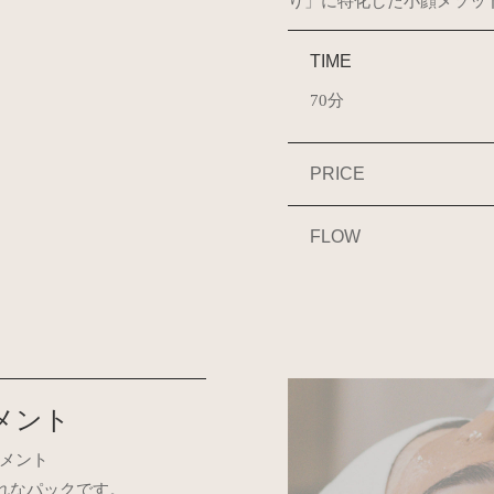
り」に特化した小顔メソッ
TIME
70分
PRICE
FLOW
トメント
トメント
れなパックです。