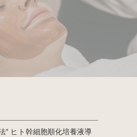
法” ヒト幹細胞順化培養液導